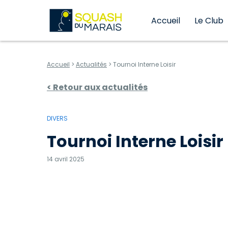
au contenu
Aller au menu
Squash du Marais Niort B
Accueil
Le Club
Accueil
>
Actualités
>
Tournoi Interne Loisir
< Retour aux actualités
DIVERS
Tournoi Interne Loisir
14 avril 2025