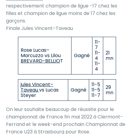
respectivement champion de ligue -17 chez les
filles et champion de ligue moins de 17 chez les
garçons.
FInale Jules Vincent–Taveau
11-
7
Rose Lucas–
11-
21
Marcuzzo vs Lilou
Gagné
4
mn
BREVARD-BELLIO
T
11-
4
jules Vincent–
11-5
29
Taveau
vs Lucas
Gagné
11-5
mn
Steyer
11-7
On leur souhaite beaucoup de réussite pour le
championnat de France fin mai 2022 à Clermont-
Ferrand et le week-end prochain Championnat de
France U23 à Strasbourg pour Rose.