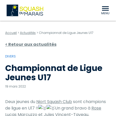
au contenu
Aller au menu
Squash du Marais Niort Bessines
MENU
Accueil
>
Actualités
>
Championnat de Ligue Jeunes U17
< Retour aux actualités
DIVERS
Championnat de Ligue
Jeunes U17
19 mars 2022
Deux jeunes du
Niort Squash Club
sont champions
de ligue en U17 !!
Un grand bravo à
Rose
Lucas Marcuzzo
et Jules Vincent-Taveau,