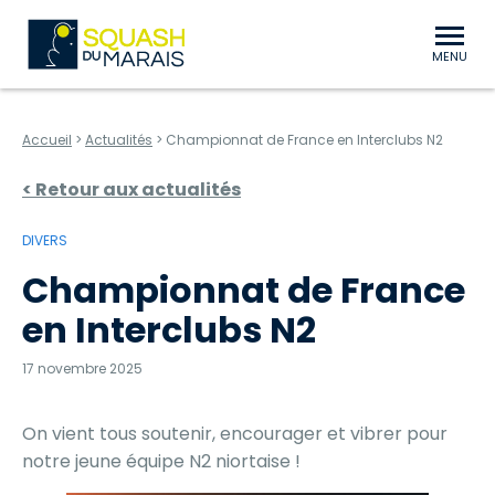
au contenu
Aller au menu
Squash du Marais Niort Bessines
MENU
Accueil
>
Actualités
>
Championnat de France en Interclubs N2
< Retour aux actualités
DIVERS
Championnat de France
en Interclubs N2
17 novembre 2025
On vient tous soutenir, encourager et vibrer pour
notre jeune équipe N2 niortaise !