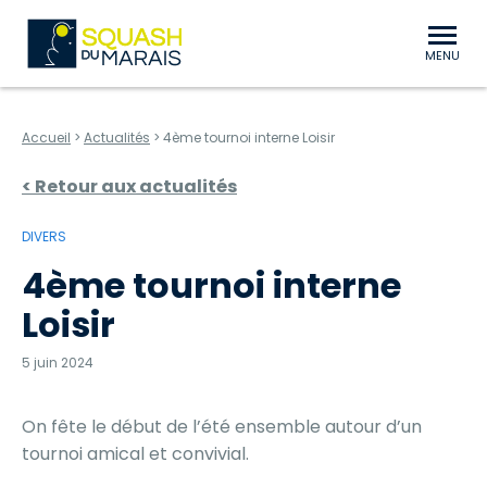
au contenu
Aller au menu
Squash du Marais Niort Bessines
MENU
Accueil
>
Actualités
>
4ème tournoi interne Loisir
< Retour aux actualités
DIVERS
4ème tournoi interne
Loisir
5 juin 2024
On fête le début de l’été ensemble autour d’un
tournoi amical et convivial.